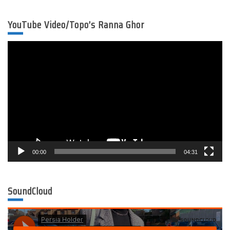
YouTube Video/Topo’s Ranna Ghor
Video
Player
00:00
04:31
SoundCloud