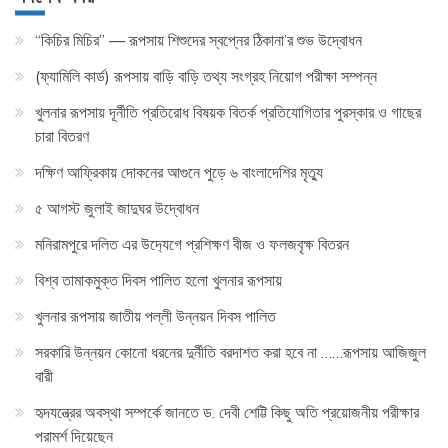
“কিচির মিচির” — রূপসায় শিশুদের স্বপ্নের ঠিকানা’র শুভ উদ্বোধন
(ফ্যামিলি কার্ড) রূপসায় বাড়ি বাড়ি তথ্য সংগ্রহ নিয়োগ পরীক্ষা সম্পন্ন
খুলনার রূপসায় দূর্নীতি প্রতিরোধ বিষয়ক বিতর্ক প্রতিযোগিতার পুরস্কার ও গাছের
চারা বিতরণ
দক্ষিণ আফ্রিকায় দোকনের আগুনে পুড়ে ৬ বাংলাদেশির মৃত্যু
৫ আগস্ট জুলাই জাদুঘর উদ্বোধন
মনিরামপুরে দলিত এর উদ‍্যেগে প্রশিক্ষণ বীজ ও ফলজবৃক্ষ বিতরন
বিশ্ব তামাকমুক্ত দিবস পালিত হলো খুলনার রূপসায়
খুলনার রূপসায় জাতীয় পল্লী উন্নয়ন দিবস পালিত
সরকারি উন্নয়ন কোনো ধরনের দুর্নীতি বরদাশত করা হবে না ……রূপসায় আজিজুল
বারী
হৃদযন্ত্রের অবস্থা সম্পর্কে জানতে ড. দেবী শেট্টি কিছু অতি প্রয়োজনীয় পরীক্ষার
পরামর্শ দিয়েছেন