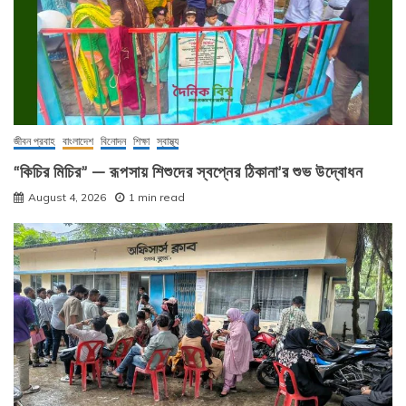
জীবন প্রবাহ
বাংলাদেশ
বিনোদন
শিক্ষা
স্বাস্থ্য
“কিচির মিচির” — রূপসায় শিশুদের স্বপ্নের ঠিকানা’র শুভ উদ্বোধন
August 4, 2026
1 min read